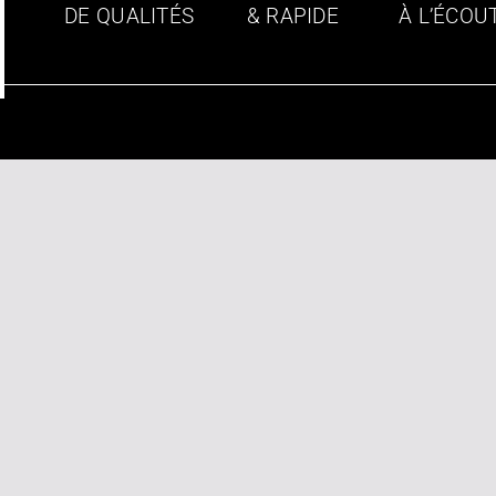
DE QUALITÉS
& RAPIDE
À L’ÉCOU
LE HÉZO
ZA Lann Vrihan
56450 LE HÉZO
02 97 43 90 63
Voir plus