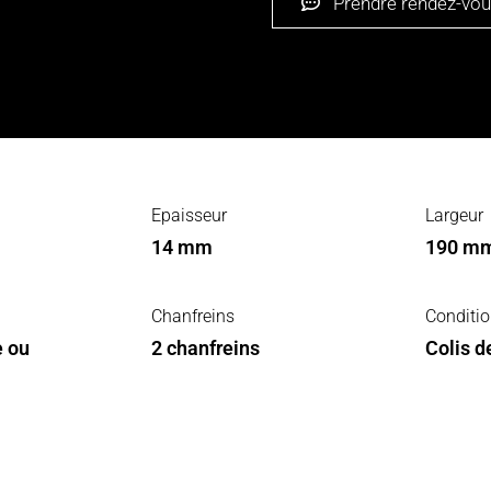
Prendre rendez-vo
Epaisseur
Largeur
14 mm
190 m
Chanfreins
Conditi
e ou
2 chanfreins
Colis d