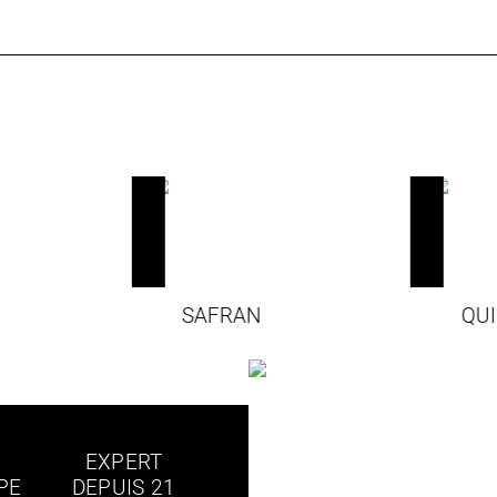
SAFRAN
QU
EXPERT
PE
DEPUIS 21